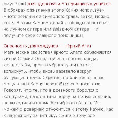
омулетов)
для здоровья и материальных успехов
.
В обрядах оживления этого Камня используем
много земли и её символов: трава, ветки, можно
соль. В этим Камнем делайте обряды обретения
на лунном алтаре или звёздном алтаре — и
получите себе славного помощника!
Опасность для колдунов — Чёрный Агат
Магические свойства чёрного Агата объясняются
силой Стихии Огня, той её стороны, когда,
казалось бы, просто чёрные угли готовы
вспыхнуть, чтобы вновь заревело вокруг
бушующее пламя. Скрытая, но близкая огневая
мощь этого Камня передаётся его носителю.
Говорят, что те, кто в древности боролся с
колдунами, наводящими порчу на целые селения,
не выходили из дома без чёрного Агата. Мы
можем с доверием относиться к этому Камню, как
к надёжному защитнику, сжигающему всё