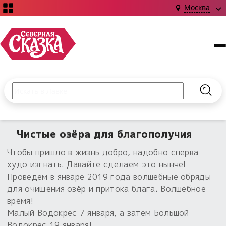
Москва
Поиск по сайту
Введите текст и нажмите кнопку «Найти», чтобы выполни
Найт
НОВИНКИ!
Сказки
Чистые озёра для благополучия
Книги
С чего начать?
Чтобы пришло в жизнь добро, надобно сперва
Издания о Славянской культуре и ведовстве
Гадание
Новинки ›
худо изгнать. Давайте сделаем это нынче!
Материалы
Коллекции
Проведем в январе 2019 года волшебные обряды
Магия
Готовые заговоры
для очищения озёр и притока блага. Волшебное
Наборы для курсов и книг
Для алтаря
время!
Библиография
Для чего:
Обереги славян нательные
Малый Водокрес 7 января, а затем Большой
Расходные материалы
Водокрес 19 января!