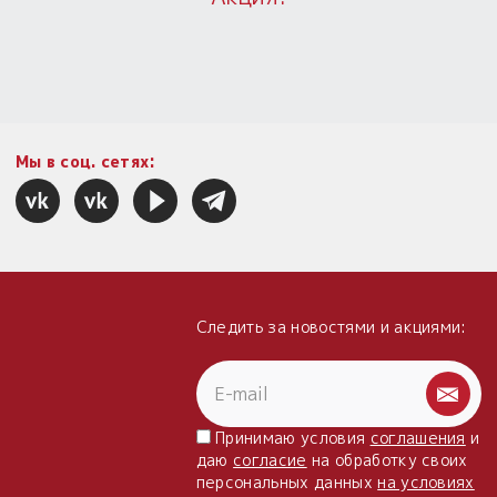
Пыльный сундучок
большое обновление
Товары со скидкой
Новинки
Мы в соц. сетях:
Товары недели
Безоплатная доставка
на заказ от 4 тыс. руб. со скидкой
Следить за новостями и акциями:
Оберег в подарок
к заказу от 3 тыс. руб.
Принимаю условия
соглашения
и
даю
согласие
на обработку своих
персональных данных
на условиях