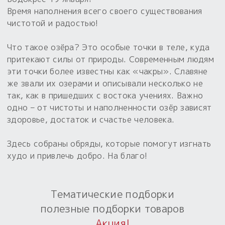
Обереги для дома и машины
Об авторе и издательстве
Предметы
Время наполнения всего своего существования
Гадание он-лайн
Обрядовые предметы
чистотой и радостью!
Наборы для книг
Магические наборы
Расходные материалы
Приложение для гадания
Что такое озёра? Это особые точки в теле, куда
Электронные книги
Для алтаря
Готовые заговоры и обряды
30 вариантов раскладов по системе Рез Рода:
притекают силы от природы. Современным людям
эти точки более известны как «чакры». Славяне
Сундучок
Новые книги
Расходные материалы
же звали их озерами и описывали несколько не
в лавке!
так, как в пришедших с востока учениях. Важно
С чего начать?
одно – от чистоты и наполненности озёр зависят
здоровье, достаток и счастье человека.
«Резы Рода. Нежиты» и «Резы
Рода.Духи-Хозяева» с колодами
Здесь собраны обряды, которые помогут изгнать
толковники со значениями, раскладами,
худо и привлечь добро. На благо!
толкованиями колод
Узнать
Тематические подборки
полезные подборки товаров
Акция!