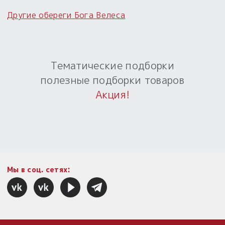
Другие обереги Бога Велеса
Пыльный сундучок
большое обновление
Товары со скидкой
Тематические подборки
Новинки
полезные подборки товаров
Товары недели
Акция!
Безоплатная доставка
на заказ от 4 тыс. руб. со скидкой
Оберег в подарок
к заказу от 3 тыс. руб.
Мы в соц. сетях: