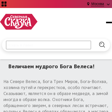
Москва
Поиск по сайту
Введите текст и нажмите кнопку «Найти», чтобы выполни
Найт
НОВИНКИ!
Сказки
Величаем мудрого Бога Велеса!
Книги
С чего начать?
Издания о Славянской культуре и ведовстве
Гадание
Новинки ›
На Севере Велеса, Бога Трех Миров, Бога-Волхва,
Материалы
Коллекции
хозяина путей и перекрестков, особо почитают.
Магия
Готовые заговоры
Сказывают, является он в образе медведя, а зимой
Наборы для курсов и книг
Для алтаря
иногда в образе волка. Охотники Бога,
Библиография
Для чего:
Обереги славян нательные
обращенного зверем, в северных лесах встречают,
Расходные материалы
волхвы к Велесу в обрядах обращаются, а мастера