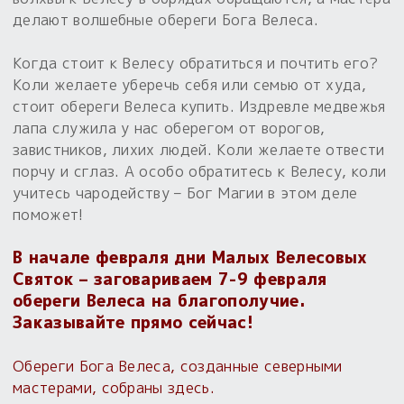
Обереги для дома и машины
Об авторе и издательстве
Предметы
делают волшебные обереги Бога Велеса.
Гадание он-лайн
Обрядовые предметы
Наборы для книг
Магические наборы
Когда стоит к Велесу обратиться и почтить его?
Расходные материалы
Приложение для гадания
Коли желаете уберечь себя или семью от худа,
Электронные книги
Для алтаря
Готовые заговоры и обряды
30 вариантов раскладов по системе Рез Рода:
стоит обереги Велеса купить. Издревле медвежья
лапа служила у нас оберегом от ворогов,
Сундучок
Новые книги
Расходные материалы
завистников, лихих людей. Коли желаете отвести
в лавке!
порчу и сглаз. А особо обратитесь к Велесу, коли
С чего начать?
учитесь чародейству – Бог Магии в этом деле
поможет!
«Резы Рода. Нежиты» и «Резы
Рода.Духи-Хозяева» с колодами
В начале февраля дни Малых Велесовых
толковники со значениями, раскладами,
Святок – заговариваем 7-9 февраля
толкованиями колод
обереги Велеса на благополучие.
Заказывайте прямо сейчас!
Узнать
Обереги Бога Велеса, созданные северными
мастерами, собраны здесь.