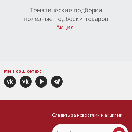
Тематические подборки
Пыльный сундучок
большое обновление
полезные подборки товаров
Товары со скидкой
Акция!
Новинки
Товары недели
Безоплатная доставка
Мы в соц. сетях:
на заказ от 4 тыс. руб. со скидкой
Оберег в подарок
к заказу от 3 тыс. руб.
Следить за новостями и акциями: