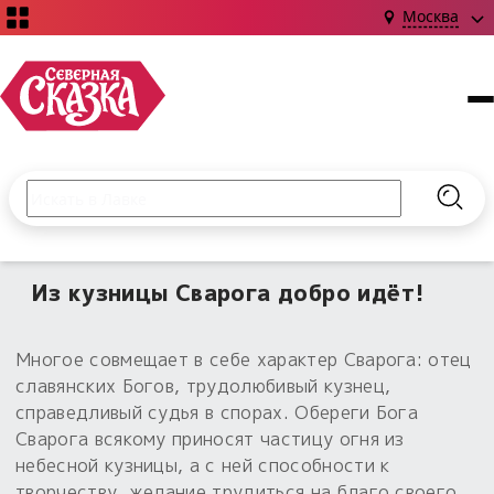
Москва
Поиск по сайту
Введите текст и нажмите кнопку «Найти», чтобы выполни
Найт
НОВИНКИ!
Сказки
Из кузницы Сварога добро идёт!
Книги
С чего начать?
Издания о Славянской культуре и ведовстве
Гадание
Новинки ›
Многое совмещает в себе характер Сварога: отец
Материалы
Коллекции
славянских Богов, трудолюбивый кузнец,
Магия
Готовые заговоры
справедливый судья в спорах. Обереги Бога
Наборы для курсов и книг
Для алтаря
Сварога всякому приносят частицу огня из
Библиография
Для чего:
Обереги славян нательные
небесной кузницы, а с ней способности к
Расходные материалы
творчеству, желание трудиться на благо своего