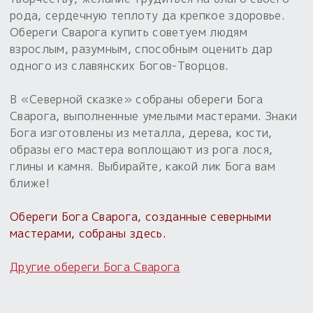
Обереги для дома и машины
Об авторе и издательстве
Предметы
рода, сердечную теплоту да крепкое здоровье.
Гадание он-лайн
Обрядовые предметы
Обереги Сварога купить советуем людям
Наборы для книг
Магические наборы
взрослым, разумным, способным оценить дар
Расходные материалы
Приложение для гадания
одного из славянских Богов-Творцов.
Электронные книги
Для алтаря
Готовые заговоры и обряды
30 вариантов раскладов по системе Рез Рода:
В «Северной сказке» собраны обереги Бога
Сундучок
Новые книги
Расходные материалы
Сварога, выполненные умелыми мастерами. Знаки
в лавке!
Бога изготовлены из металла, дерева, кости,
С чего начать?
образы его мастера воплощают из рога лося,
глины и камня. Выбирайте, какой лик Бога вам
«Резы Рода. Нежиты» и «Резы
ближе!
Рода.Духи-Хозяева» с колодами
толковники со значениями, раскладами,
Обереги Бога Сварога, созданные северными
толкованиями колод
мастерами, собраны здесь.
Узнать
Другие обереги Бога Сварога