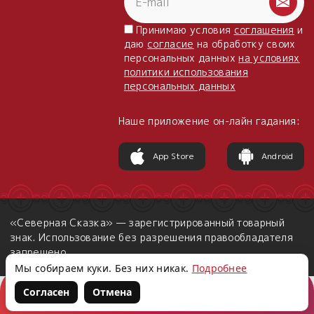
Принимаю условия
соглашения
и
даю
согласие
на обработку своих
персональных данных
на условиях
политики использования
персональных данных
Наше приложение он-лайн гадания:
App Store
Android
«Северная Сказка» — зарегистрированный товарный
знак. Использование без разрешения правообладателя
запрещено.
Мы собираем куки. Без них никак.
Подробнее
Согласен
Отмена
Корзина
Войти
Написать нам