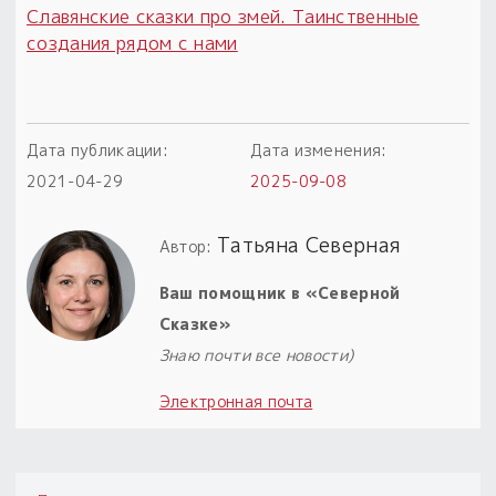
Славянские сказки про змей. Таинственные
Пыльный сундучок
создания рядом с нами
большое обновление
Товары со скидкой
Новинки
Дата публикации:
Дата изменения:
2021-04-29
2025-09-08
Товары недели
Татьяна Северная
Автор:
Безоплатная доставка
на заказ от 4 тыс. руб. со скидкой
Ваш помощник в «Северной
Сказке»
Оберег в подарок
Знаю почти все новости)
к заказу от 3 тыс. руб.
Электронная почта