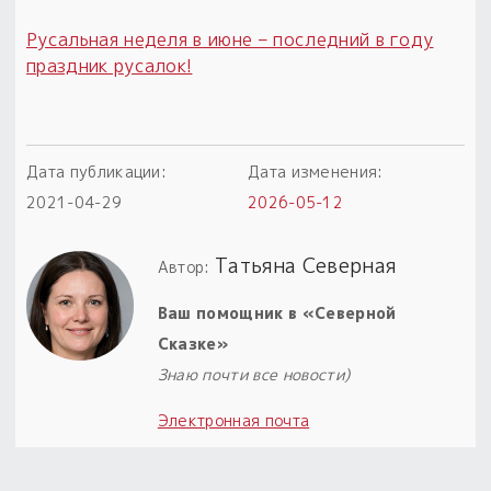
Пыльный сундучок
Русальная неделя в июне – последний в году
большое обновление
праздник русалок!
Товары со скидкой
Новинки
Дата публикации:
Дата изменения:
Товары недели
2021-04-29
2026-05-12
Безоплатная доставка
Татьяна Северная
Автор:
на заказ от 4 тыс. руб. со скидкой
Ваш помощник в «Северной
Оберег в подарок
Сказке»
к заказу от 3 тыс. руб.
Знаю почти все новости)
Электронная почта