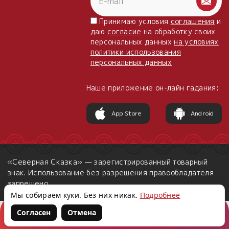
Принимаю условия
соглашения
и
даю
согласие
на обработку своих
персональных данных
на условиях
политики использования
персональных данных
Наше приложение он-лайн гадания:
App Store
Android
«Северная Сказка» — зарегистрированный товарный
знак. Использование без разрешения правообладателя
запрещено.
Мы собираем куки. Без них никак.
Подробнее
Согласен
Отмена
Корзина
Войти
Написать нам