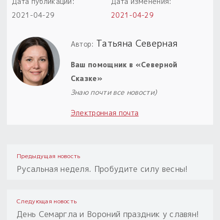
Дата публикации:
Дата изменения:
2021-04-29
2021-04-29
Пыльный сундучок
большое обновление
Товары со скидкой
Татьяна Северная
Автор:
Новинки
Ваш помощник в «Северной
Сказке»
Товары недели
Знаю почти все новости)
Безоплатная доставка
Электронная почта
на заказ от 4 тыс. руб. со скидкой
Оберег в подарок
Предыдущая новость
к заказу от 3 тыс. руб.
Русальная неделя. Пробудите силу весны!
Следующая новость
День Семаргла и Вороний праздник у славян!