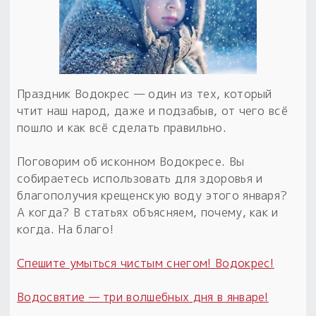
Обереги для дома и машины
Об авторе и издательстве
Предметы
Гадание он-лайн
Обрядовые предметы
Наборы для книг
Магические наборы
Расходные материалы
Приложение для гадания
Электронные книги
Для алтаря
Готовые заговоры и обряды
30 вариантов раскладов по системе Рез Рода:
Праздник Водокрес — один из тех, который
Сундучок
Новые книги
Расходные материалы
чтит наш народ, даже и подзабыв, от чего всё
в лавке!
пошло и как всё сделать правильно.
С чего начать?
Поговорим об исконном Водокресе. Вы
собираетесь использовать для здоровья и
«Резы Рода. Нежиты» и «Резы
благополучия крещенскую воду этого января?
Рода.Духи-Хозяева» с колодами
А когда? В статьях объясняем, почему, как и
толковники со значениями, раскладами,
когда. На благо!
толкованиями колод
Спешите умыться чистым снегом! Водокрес!
Узнать
Водосвятие — три волшебных дня в январе!