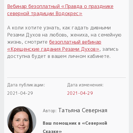
Вебинар безоплатный «Правда о празднике
Пыльный сундучок
северной традиции Водокрес»
большое обновление
Товары со скидкой
А коли хотите узнать, как гадать дивными
Резами Духов на любовь, жениха, на семейную
Новинки
жизнь, смотрите
безоплатный вебинар
«Крещенские гадания Резами Духов»
, запись
Товары недели
доступна будет в вашем личном кабинете.
Безоплатная доставка
на заказ от 4 тыс. руб. со скидкой
Дата публикации:
Дата изменения:
Оберег в подарок
2021-04-29
2021-04-29
к заказу от 3 тыс. руб.
Татьяна Северная
Автор:
Ваш помощник в «Северной
Сказке»