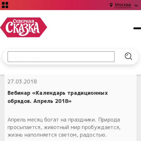
Москва
Поиск по сайту
Введите текст и нажмите кнопку «Найти», чтобы выполни
Найт
НОВИНКИ!
27.03.2018
Сказки
Книги
С чего начать?
Вебинар «Календарь традиционных
Издания о Славянской культуре и ведовстве
Гадание
Новинки ›
обрядов. Апрель 2018»
Материалы
Коллекции
Магия
Готовые заговоры
Наборы для курсов и книг
Апрель месяц богат на праздники. Природа
Для алтаря
просыпается, животный мир пробуждается,
Библиография
Для чего:
Обереги славян нательные
жизнь наполняется светом, радостью.
Расходные материалы