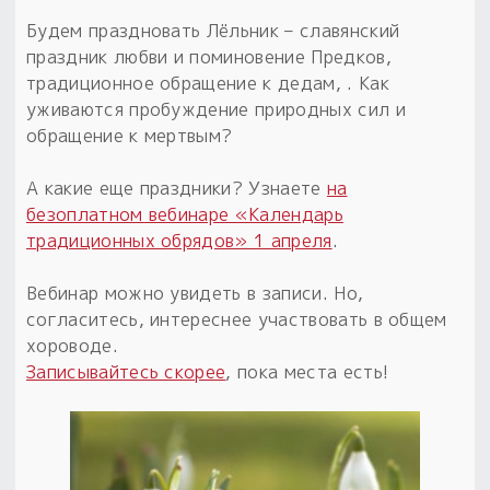
Обереги для дома и машины
Об авторе и издательстве
Предметы
Будем праздновать Лёльник – славянский
Гадание он-лайн
Обрядовые предметы
праздник любви и поминовение Предков,
Наборы для книг
Магические наборы
Расходные материалы
традиционное обращение к дедам, . Как
Приложение для гадания
уживаются пробуждение природных сил и
Электронные книги
Для алтаря
Готовые заговоры и обряды
30 вариантов раскладов по системе Рез Рода:
обращение к мертвым?
Сундучок
Новые книги
Расходные материалы
А какие еще праздники? Узнаете
на
в лавке!
безоплатном вебинаре «Календарь
С чего начать?
традиционных обрядов» 1 апреля
.
«Резы Рода. Нежиты» и «Резы
Вебинар можно увидеть в записи. Но,
Рода.Духи-Хозяева» с колодами
согласитесь, интереснее участвовать в общем
толковники со значениями, раскладами,
хороводе.
толкованиями колод
Записывайтесь скорее
, пока места есть!
Узнать