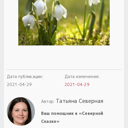
Пыльный сундучок
большое обновление
Товары со скидкой
Новинки
Товары недели
Безоплатная доставка
на заказ от 4 тыс. руб. со скидкой
Дата публикации:
Дата изменения:
2021-04-29
2021-04-29
Оберег в подарок
к заказу от 3 тыс. руб.
Татьяна Северная
Автор:
Ваш помощник в «Северной
Сказке»