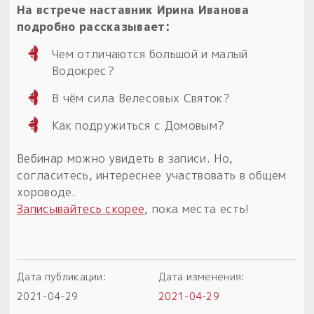
На встрече наставник Ирина Иванова
Пыльный сундучок
подробно рассказывает:
большое обновление
Чем отличаются большой и малый
Товары со скидкой
Водокрес?
Новинки
В чём сила Велесовых Святок?
Как подружиться с Домовым?
Товары недели
Вебинар можно увидеть в записи. Но,
Безоплатная доставка
согласитесь, интереснее участвовать в общем
на заказ от 4 тыс. руб. со скидкой
хороводе.
Записывайтесь скорее
, пока места есть!
Оберег в подарок
к заказу от 3 тыс. руб.
Дата публикации:
Дата изменения:
2021-04-29
2021-04-29