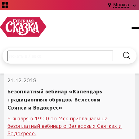
Москва
Поиск по сайту
Введите текст и нажмите кнопку «Найти», чтобы выполни
Найт
НОВИНКИ!
21.12.2018
Сказки
Книги
С чего начать?
Безоплатный вебинар «Календарь
Издания о Славянской культуре и ведовстве
Гадание
Новинки ›
традиционных обрядов. Велесовы
Материалы
Коллекции
Святки и Водокрес»
Магия
Готовые заговоры
Наборы для курсов и книг
Для алтаря
5 января в 19:00 по Мск приглашаем на
Библиография
Для чего:
безоплатный вебинар о Велесовых Святках и
Обереги славян нательные
Расходные материалы
Водокресе.