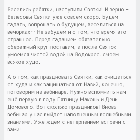
Обереги для дома и машины
Об авторе и издательстве
Предметы
Гадание он-лайн
Веселись ребятки, наступили Святки! И верно –
Обрядовые предметы
Наборы для книг
Магические наборы
Велесовы Святки уже совсем скоро. Будем
Расходные материалы
Приложение для гадания
гадать, вопрошать о будущем, веселиться на
Электронные книги
Для алтаря
вечорках… Не забудем и о том, что время это
Готовые заговоры и обряды
30 вариантов раскладов по системе Рез Рода:
страшное. Перед гаданием обязательно
Сундучок
Новые книги
Расходные материалы
обережный круг поставим, а после Святок
в лавке!
умоемся чистой водой на Водокрес, смоем
С чего начать?
всякое худо.
А о том, как праздновать Святки, как очищаться
«Резы Рода. Нежиты» и «Резы
от худа и как защищаться от Навий, конечно,
Рода.Духи-Хозяева» с колодами
поговорим на вебинаре. Нужно вспомнить нам
толковники со значениями, раскладами,
ещё первую в году Пятницу Макошь и День
толкованиями колод
Домового. Вот сколько праздников! Вновь
вебинар у нас выйдет наполненным волшебными
Узнать
знаниями. Уже ждём с нетерпением встречи с
вами!