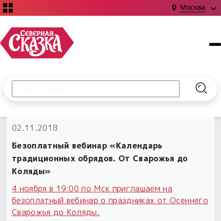
Москва
Поиск по сайту
Введите текст и нажмите кнопку «Найти», чтобы выполни
Найт
НОВИНКИ!
02.11.2018
Сказки
Книги
С чего начать?
Безоплатный вебинар «Календарь
Издания о Славянской культуре и ведовстве
Гадание
Новинки ›
традиционных обрядов. От Сварожья до
Материалы
Коллекции
Коляды»
Магия
Готовые заговоры
Наборы для курсов и книг
Для алтаря
4 ноября в 19:00 по Мск приглашаем на
Библиография
Для чего:
безоплатный вебинар о праздниках от Осеннего
Обереги славян нательные
Расходные материалы
Сварожья до Коляды.