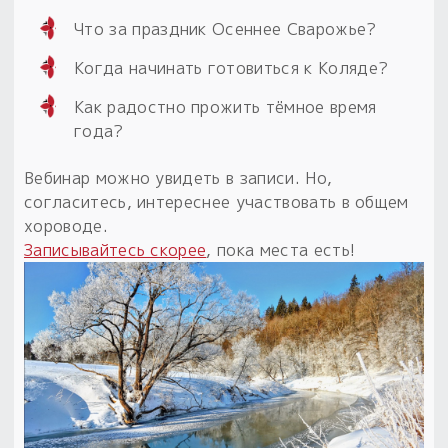
Что за праздник Осеннее Сварожье?
Пыльный сундучок
большое обновление
Когда начинать готовиться к Коляде?
Товары со скидкой
Как радостно прожить тёмное время
года?
Новинки
Вебинар можно увидеть в записи. Но,
Товары недели
согласитесь, интереснее участвовать в общем
хороводе.
Безоплатная доставка
Записывайтесь скорее
, пока места есть!
на заказ от 4 тыс. руб. со скидкой
Оберег в подарок
к заказу от 3 тыс. руб.