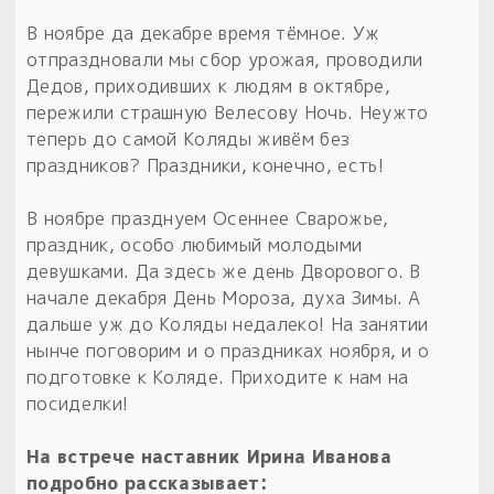
Обереги для дома и машины
Об авторе и издательстве
Предметы
Гадание он-лайн
В ноябре да декабре время тёмное. Уж
Обрядовые предметы
Наборы для книг
Магические наборы
отпраздновали мы сбор урожая, проводили
Расходные материалы
Приложение для гадания
Дедов, приходивших к людям в октябре,
Электронные книги
Для алтаря
пережили страшную Велесову Ночь. Неужто
Готовые заговоры и обряды
30 вариантов раскладов по системе Рез Рода:
теперь до самой Коляды живём без
Сундучок
Новые книги
Расходные материалы
праздников? Праздники, конечно, есть!
в лавке!
С чего начать?
В ноябре празднуем Осеннее Сварожье,
праздник, особо любимый молодыми
девушками. Да здесь же день Дворового. В
«Резы Рода. Нежиты» и «Резы
начале декабря День Мороза, духа Зимы. А
Рода.Духи-Хозяева» с колодами
дальше уж до Коляды недалеко! На занятии
толковники со значениями, раскладами,
нынче поговорим и о праздниках ноября, и о
толкованиями колод
подготовке к Коляде. Приходите к нам на
посиделки!
Узнать
На встрече наставник Ирина Иванова
подробно рассказывает: