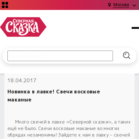
Москва
Поиск по сайту
Введите текст и нажмите кнопку «Найти», чтобы выполни
Найт
НОВИНКИ!
18.04.2017
Сказки
Книги
С чего начать?
Новинка в лавке! Свечи восковые
Издания о Славянской культуре и ведовстве
Гадание
Новинки ›
маканые
Материалы
Коллекции
Магия
Готовые заговоры
Наборы для курсов и книг
Для алтаря
Много свечей в лавке «Северной сказки», а таких
Библиография
Для чего:
Обереги славян нательные
ещё не было. Свечи восковые маканые во многих
Расходные материалы
обрядах незаменимы! Зайдете к нам в лавку – свечей