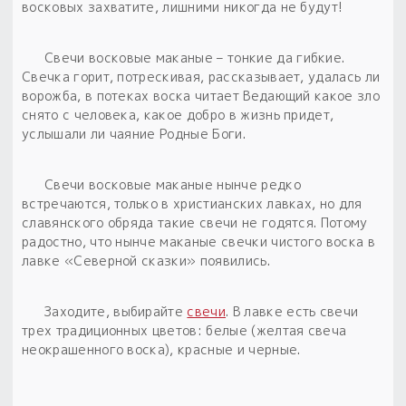
Обереги для дома и машины
Об авторе и издательстве
Предметы
восковых захватите, лишними никогда не будут!
Гадание он-лайн
Обрядовые предметы
Наборы для книг
Магические наборы
Свечи восковые маканые – тонкие да гибкие.
Расходные материалы
Приложение для гадания
Свечка горит, потрескивая, рассказывает, удалась ли
Электронные книги
Для алтаря
ворожба, в потеках воска читает Ведающий какое зло
Готовые заговоры и обряды
30 вариантов раскладов по системе Рез Рода:
снято с человека, какое добро в жизнь придет,
Сундучок
Новые книги
услышали ли чаяние Родные Боги.
Расходные материалы
в лавке!
С чего начать?
Свечи восковые маканые нынче редко
встречаются, только в христианских лавках, но для
славянского обряда такие свечи не годятся. Потому
«Резы Рода. Нежиты» и «Резы
радостно, что нынче маканые свечки чистого воска в
Рода.Духи-Хозяева» с колодами
лавке «Северной сказки» появились.
толковники со значениями, раскладами,
толкованиями колод
Заходите, выбирайте
свечи
. В лавке есть свечи
трех традиционных цветов: белые (желтая свеча
Узнать
неокрашенного воска), красные и черные.