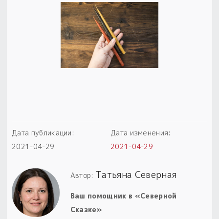
Пыльный сундучок
большое обновление
Товары со скидкой
Новинки
Товары недели
Безоплатная доставка
на заказ от 4 тыс. руб. со скидкой
Дата публикации:
Дата изменения:
Оберег в подарок
2021-04-29
2021-04-29
к заказу от 3 тыс. руб.
Татьяна Северная
Автор:
Ваш помощник в «Северной
Сказке»