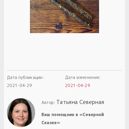
Пыльный сундучок
большое обновление
Товары со скидкой
Новинки
Товары недели
Безоплатная доставка
на заказ от 4 тыс. руб. со скидкой
Дата публикации:
Дата изменения:
2021-04-29
2021-04-29
Оберег в подарок
к заказу от 3 тыс. руб.
Татьяна Северная
Автор:
Ваш помощник в «Северной
Сказке»