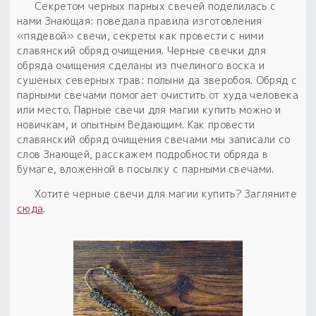
Обереги для дома и машины
Об авторе и издательстве
Предметы
Секретом черных парных свечей поделилась с
Гадание он-лайн
нами Знающая: поведала правила изготовления
Обрядовые предметы
«пядевой» свечи, секреты как провести с ними
Наборы для книг
Магические наборы
Расходные материалы
славянский обряд очищения. Черные свечки для
Приложение для гадания
обряда очищения сделаны из пчелиного воска и
Электронные книги
Для алтаря
Готовые заговоры и обряды
сушеных северных трав: полыни да зверобоя. Обряд с
30 вариантов раскладов по системе Рез Рода:
парными свечами помогает очистить от худа человека
Сундучок
Новые книги
Расходные материалы
или место. Парные свечи для магии купить можно и
в лавке!
новичкам, и опытным Ведающим. Как провести
С чего начать?
славянский обряд очищения свечами мы записали со
слов Знающей, расскажем подробности обряда в
бумаге, вложенной в посылку с парными свечами.
«Резы Рода. Нежиты» и «Резы
Хотите черные свечи для магии купить? Загляните
Рода.Духи-Хозяева» с колодами
сюда
.
толковники со значениями, раскладами,
толкованиями колод
Узнать