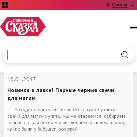
Москва
Поиск по сайту
Введите текст и нажмите кнопку «Найти», чтобы выполни
Найт
НОВИНКИ!
16.01.2017
Сказки
Книги
С чего начать?
Новинка в лавке! Парные черные свечи
Издания о Славянской культуре и ведовстве
Гадание
Новинки ›
для магии
Материалы
Коллекции
Магия
Готовые заговоры
Заходят в лавку «Северной сказки» Путники
Наборы для курсов и книг
свечи для магии купить, мы же стараемся, собираем
Для алтаря
знания о славянской магии, делаем восковые свечи,
Библиография
Для чего:
Обереги славян нательные
какие были у бабушек-ворожей.
Расходные материалы