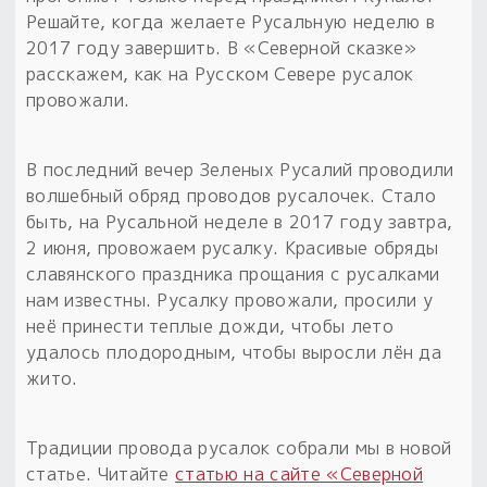
Обереги для дома и машины
Об авторе и издательстве
Предметы
Решайте, когда желаете Русальную неделю в
Гадание он-лайн
Обрядовые предметы
2017 году завершить. В «Северной сказке»
Наборы для книг
Магические наборы
расскажем, как на Русском Севере русалок
Расходные материалы
Приложение для гадания
провожали.
Электронные книги
Для алтаря
Готовые заговоры и обряды
30 вариантов раскладов по системе Рез Рода:
Сундучок
Новые книги
Расходные материалы
В последний вечер Зеленых Русалий проводили
в лавке!
волшебный обряд проводов русалочек. Стало
С чего начать?
быть, на Русальной неделе в 2017 году завтра,
2 июня, провожаем русалку. Красивые обряды
славянского праздника прощания с русалками
«Резы Рода. Нежиты» и «Резы
нам известны. Русалку провожали, просили у
Рода.Духи-Хозяева» с колодами
неё принести теплые дожди, чтобы лето
толковники со значениями, раскладами,
удалось плодородным, чтобы выросли лён да
толкованиями колод
жито.
Узнать
Традиции провода русалок собрали мы в новой
статье. Читайте
статью на сайте «Северной