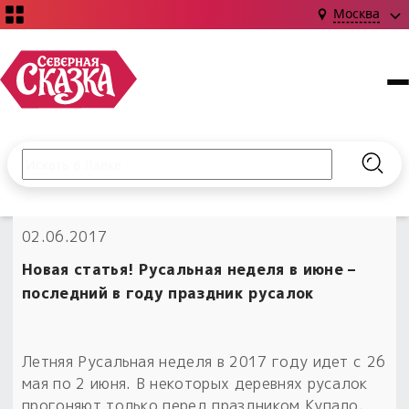
Москва
Поиск по сайту
Введите текст и нажмите кнопку «Найти», чтобы выполни
Найт
НОВИНКИ!
02.06.2017
Сказки
Книги
С чего начать?
Новая статья! Русальная неделя в июне –
Издания о Славянской культуре и ведовстве
Гадание
Новинки ›
последний в году праздник русалок
Материалы
Коллекции
Магия
Готовые заговоры
Наборы для курсов и книг
Для алтаря
Летняя Русальная неделя в 2017 году идет с 26
Библиография
Для чего:
Обереги славян нательные
мая по 2 июня. В некоторых деревнях русалок
Расходные материалы
прогоняют только перед праздником Купало.