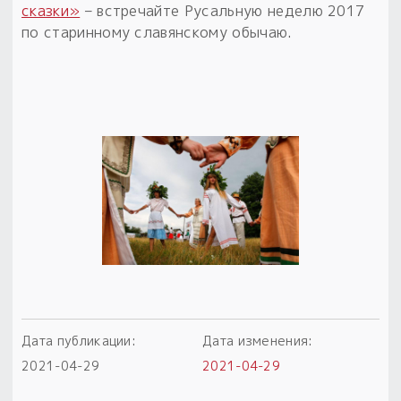
сказки»
– встречайте Русальную неделю 2017
Пыльный сундучок
по старинному славянскому обычаю.
большое обновление
Товары со скидкой
Новинки
Товары недели
Безоплатная доставка
на заказ от 4 тыс. руб. со скидкой
Оберег в подарок
к заказу от 3 тыс. руб.
Дата публикации:
Дата изменения:
2021-04-29
2021-04-29