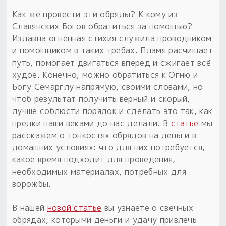
Обереги для дома и машины
Об авторе и издательстве
Предметы
Как же провести эти обряды? К кому из
Гадание он-лайн
Обрядовые предметы
Славянских Богов обратиться за помощью?
Наборы для книг
Магические наборы
Расходные материалы
Издавна огненная стихия служила проводником
Приложение для гадания
и помощником в таких требах. Пламя расчищает
Электронные книги
Для алтаря
Готовые заговоры и обряды
30 вариантов раскладов по системе Рез Рода:
путь, помогает двигаться вперед и сжигает всё
Сундучок
Новые книги
худое. Конечно, можно обратиться к Огню и
Расходные материалы
Богу Семарглу напрямую, своими словами, но
в лавке!
чтоб результат получить верный и скорый,
С чего начать?
лучше соблюсти порядок и сделать это так, как
предки наши веками до нас делали. В
статье
мы
«Резы Рода. Нежиты» и «Резы
расскажем о тонкостях обрядов на деньги в
Рода.Духи-Хозяева» с колодами
домашних условиях: что для них потребуется,
толковники со значениями, раскладами,
какое время подходит для проведения,
толкованиями колод
необходимых материалах, потребных для
ворожбы.
Узнать
В нашей
новой статье
вы узнаете о свечных
обрядах, которыми деньги и удачу привлечь