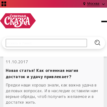
Москва
Поиск по сайту
Введите текст и нажмите кнопку «Найти», чтобы выполни
Найт
НОВИНКИ!
11.10.2017
Сказки
Книги
С чего начать?
Новая статья! Как огненная магия
Издания о Славянской культуре и ведовстве
Гадание
Новинки ›
достаток и удачу привлекает?
Материалы
Коллекции
Предки наши хорошо знали, как важна удача в
Магия
Готовые заговоры
Наборы для курсов и книг
деловых вопросах. И в наследие оставили нам
Для алтаря
верные обряды, чтоб получить желаемое и в
Библиография
Для чего:
Обереги славян нательные
достатке жить.
Расходные материалы