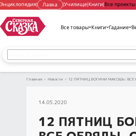
Энциклопедия
|
Лавка
|
Училище
|
Книги
|
Все проекты
Все товары
Книги
Гадание
В
Поиск по сайту
Введите текст и нажмите кнопку «Найти», чтобы 
Главная
›
Новости
›
12 ПЯТНИЦ БОГИНИ МАКОШЬ: ВСЕ ОБ
14.05.2020
12 ПЯТНИЦ Б
ВСЕ ОБРЯДЫ. О