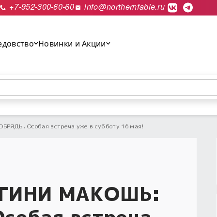
+7-952-300-60-60
info@northernfable.ru
едовство
Новинки и Акции
выполнить поиск.
РЯДЫ. Особая встреча уже в субботу 16 мая!
ОГИНИ МАКОШЬ:
собая встреча