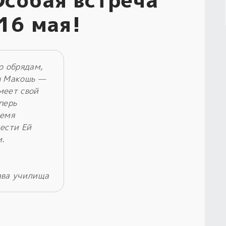
 16 мая!
о обрядам,
ы Макошь —
меет свой
перь
ремя
ести Ей
и.
ава училища