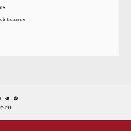
ая
ой Сказке»
0
e.ru