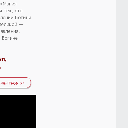
 «Магия
 тех, кто
влении Богини
Великой —
явления.
к Богине
уп,
.
ДИНИТЬСЯ >>