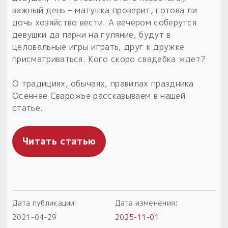
важный день – матушка проверит, готова ли
Пыльный сундучок
дочь хозяйство вести. А вечером соберутся
большое обновление
девушки да парни на гуляние, будут в
Товары со скидкой
целовальные игры играть, друг к дружке
присматриваться. Кого скоро свадебка ждет?
Новинки
О традициях, обычаях, правилах праздника
Товары недели
Осеннее Сварожье рассказываем в нашей
статье.
Безоплатная доставка
на заказ от 4 тыс. руб. со скидкой
Читать статью
Оберег в подарок
к заказу от 3 тыс. руб.
Дата публикации:
Дата изменения:
2021-04-29
2025-11-01