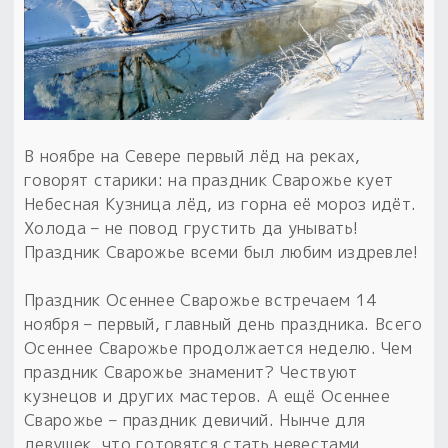
Обереги для дома и машины
Об авторе и издательстве
Предметы
Гадание он-лайн
Обрядовые предметы
Наборы для книг
Магические наборы
Расходные материалы
Приложение для гадания
Электронные книги
Для алтаря
Готовые заговоры и обряды
30 вариантов раскладов по системе Рез Рода:
Сундучок
Новые книги
Расходные материалы
В ноябре на Севере первый лёд на реках,
в лавке!
говорят старики: на праздник Сварожье кует
С чего начать?
Небесная Кузница лёд, из горна её мороз идёт.
Холода – не повод грустить да унывать!
Праздник Сварожье всеми был любим издревле!
«Резы Рода. Нежиты» и «Резы
Рода.Духи-Хозяева» с колодами
Праздник Осеннее Сварожье встречаем 14
толковники со значениями, раскладами,
ноября – первый, главный день праздника. Всего
толкованиями колод
Осеннее Сварожье продолжается неделю. Чем
праздник Сварожье знаменит? Чествуют
Узнать
кузнецов и других мастеров. А ещё Осеннее
Сварожье – праздник девичий. Нынче для
девушек, что готовятся стать невестами,