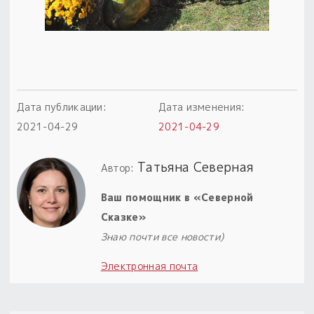
Пыльный сундучок
большое обновление
Товары со скидкой
Новинки
Дата публикации:
Дата изменения:
Товары недели
2021-04-29
2021-04-29
Безоплатная доставка
Татьяна Северная
Автор:
на заказ от 4 тыс. руб. со скидкой
Ваш помощник в «Северной
Оберег в подарок
Сказке»
к заказу от 3 тыс. руб.
Знаю почти все новости)
Электронная почта