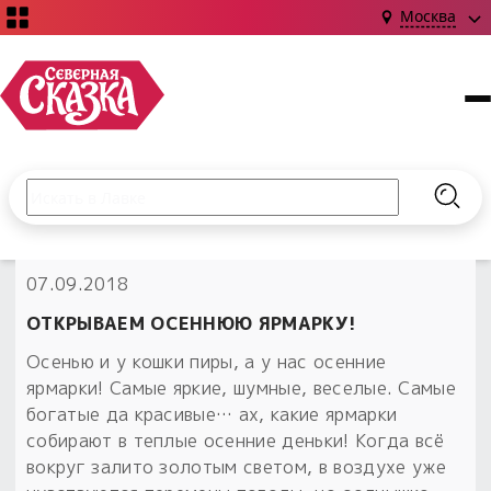
Москва
Поиск по сайту
Введите текст и нажмите кнопку «Найти», чтобы выполни
Найт
НОВИНКИ!
07.09.2018
Сказки
Книги
С чего начать?
ОТКРЫВАЕМ ОСЕННЮЮ ЯРМАРКУ!
Издания о Славянской культуре и ведовстве
Гадание
Новинки ›
Осенью и у кошки пиры, а у нас осенние
Материалы
Коллекции
ярмарки! Самые яркие, шумные, веселые. Самые
Магия
Готовые заговоры
Наборы для курсов и книг
богатые да красивые… ах, какие ярмарки
Для алтаря
собирают в теплые осенние деньки! Когда всё
Библиография
Для чего:
Обереги славян нательные
вокруг залито золотым светом, в воздухе уже
Расходные материалы