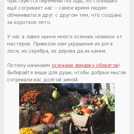
Обереги для дома и машины
чувствуются перемены погоды, но солнышко
Об авторе и издательстве
Предметы
ещё согревает нас – самое время людям
Гадание он-лайн
Обрядовые предметы
обмениваться друг с другом тем, что создано
Наборы для книг
Магические наборы
Расходные материалы
за короткое лето.
Приложение для гадания
Электронные книги
Для алтаря
Готовые заговоры и обряды
30 вариантов раскладов по системе Рез Рода:
У нас в лавке нынче много осенних новинок от
Сундучок
Новые книги
мастеров. Привезли нам украшения из рога
Расходные материалы
лося, из серебра, из дерева да из камня.
в лавке!
С чего начать?
Потому начинаем
осеннюю ярмарку оберегов
!
Выбирайте вещи для души, чтобы добрые мысли
«Резы Рода. Нежиты» и «Резы
согревали вас долгой зимой.
Рода.Духи-Хозяева» с колодами
толковники со значениями, раскладами,
толкованиями колод
Узнать