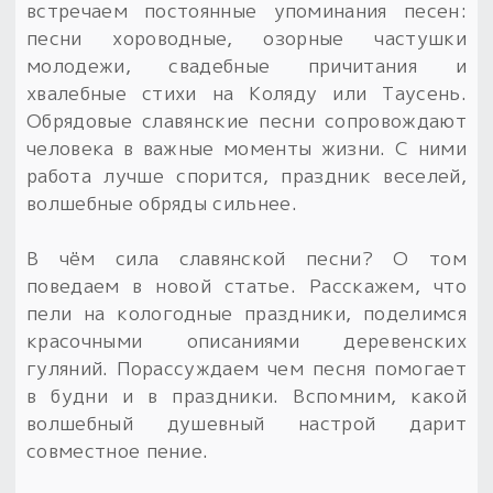
Обереги для дома и машины
Об авторе и издательстве
Предметы
встречаем постоянные упоминания песен:
Гадание он-лайн
песни хороводные, озорные частушки
Обрядовые предметы
Наборы для книг
Магические наборы
молодежи, свадебные причитания и
Расходные материалы
Приложение для гадания
хвалебные стихи на Коляду или Таусень.
Электронные книги
Для алтаря
Готовые заговоры и обряды
Обрядовые славянские песни сопровождают
30 вариантов раскладов по системе Рез Рода:
человека в важные моменты жизни. С ними
Сундучок
Новые книги
Расходные материалы
работа лучше спорится, праздник веселей,
в лавке!
волшебные обряды сильнее.
С чего начать?
В чём сила славянской песни? О том
«Резы Рода. Нежиты» и «Резы
поведаем в новой статье. Расскажем, что
Рода.Духи-Хозяева» с колодами
пели на кологодные праздники, поделимся
толковники со значениями, раскладами,
красочными описаниями деревенских
толкованиями колод
гуляний. Порассуждаем чем песня помогает
в будни и в праздники. Вспомним, какой
Узнать
волшебный душевный настрой дарит
совместное пение.