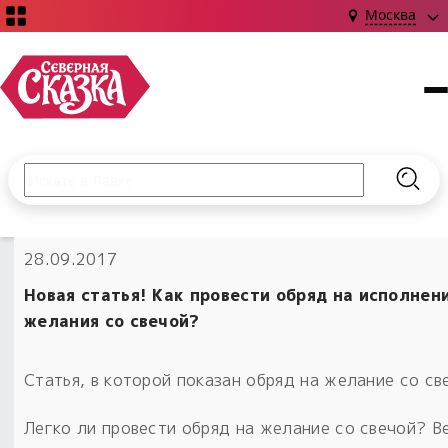
Москва
Поиск по сайту
Введите текст и нажмите кнопку «Найти», чтобы выполни
Найт
НОВИНКИ!
28.09.2017
Сказки
Книги
С чего начать?
Новая статья! Как провести обряд на исполнен
Издания о Славянской культуре и ведовстве
Гадание
Новинки ›
желания со свечой?
Материалы
Коллекции
Магия
Готовые заговоры
Наборы для курсов и книг
Статья, в которой показан обряд на желание со св
Для алтаря
Библиография
Для чего:
Обереги славян нательные
Легко ли провести обряд на желание со свечой? В
Расходные материалы