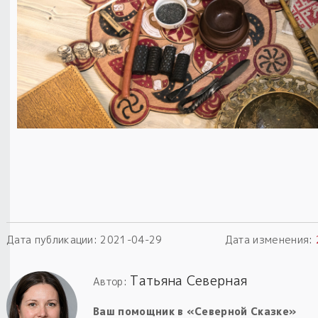
Пыльный сундучок
большое обновление
Товары со скидкой
Новинки
Товары недели
Безоплатная доставка
на заказ от 4 тыс. руб. со скидкой
Оберег в подарок
к заказу от 3 тыс. руб.
Дата публикации:
2021-04-29
Дата изменения:
Татьяна Северная
Автор:
Ваш помощник в «Северной Сказке»