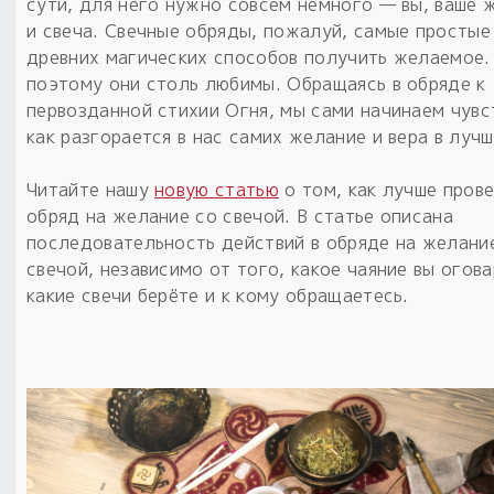
Обереги для дома и машины
сути, для него нужно совсем немного — вы, ваше 
Об авторе и издательстве
Предметы
и свеча. Свечные обряды, пожалуй, самые простые
Гадание он-лайн
Обрядовые предметы
древних магических способов получить желаемое.
Наборы для книг
Магические наборы
Расходные материалы
поэтому они столь любимы. Обращаясь в обряде к
Приложение для гадания
первозданной стихии Огня, мы сами начинаем чувс
Электронные книги
Для алтаря
Готовые заговоры и обряды
30 вариантов раскладов по системе Рез Рода:
как разгорается в нас самих желание и вера в лучш
Сундучок
Новые книги
Расходные материалы
Читайте нашу
новую статью
о том, как лучше пров
в лавке!
обряд на желание со свечой. В статье описана
С чего начать?
последовательность действий в обряде на желани
свечой, независимо от того, какое чаяние вы огова
«Резы Рода. Нежиты» и «Резы
какие свечи берёте и к кому обращаетесь.
Рода.Духи-Хозяева» с колодами
толковники со значениями, раскладами,
толкованиями колод
Узнать