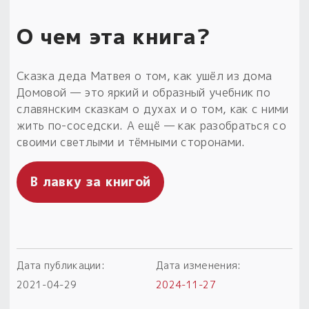
Пыльный сундучок
О чем эта книга?
большое обновление
Товары со скидкой
Сказка деда Матвея о том, как ушёл из дома
Новинки
Домовой — это яркий и образный учебник по
славянским сказкам о духах и о том, как с ними
Товары недели
жить по-соседски. А ещё — как разобраться со
своими светлыми и тёмными сторонами.
Безоплатная доставка
на заказ от 4 тыс. руб. со скидкой
В лавку за книгой
Оберег в подарок
к заказу от 3 тыс. руб.
Дата публикации:
Дата изменения:
2021-04-29
2024-11-27