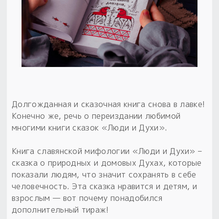
Обереги для дома и машины
Об авторе и издательстве
Предметы
Гадание он-лайн
Обрядовые предметы
Наборы для книг
Магические наборы
Расходные материалы
Приложение для гадания
Электронные книги
Для алтаря
Готовые заговоры и обряды
30 вариантов раскладов по системе Рез Рода:
Сундучок
Новые книги
Расходные материалы
в лавке!
С чего начать?
Долгожданная и сказочная книга снова в лавке!
Конечно же, речь о переиздании любимой
«Резы Рода. Нежиты» и «Резы
многими книги сказок «Люди и Духи».
Рода.Духи-Хозяева» с колодами
толковники со значениями, раскладами,
Книга славянской мифологии «Люди и Духи» –
толкованиями колод
сказка о природных и домовых Духах, которые
показали людям, что значит сохранять в себе
Узнать
человечность. Эта сказка нравится и детям, и
взрослым — вот почему понадобился
дополнительный тираж!