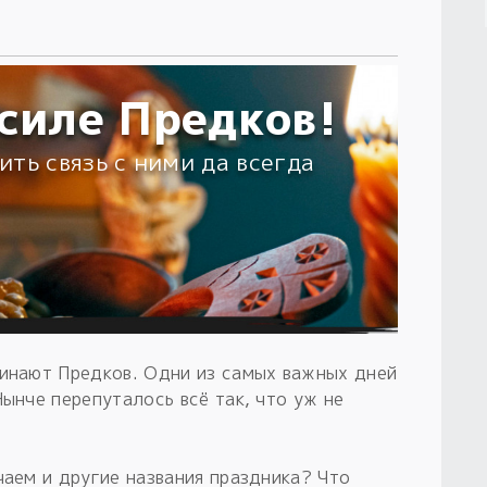
силе Предков!
ить связь с ними да всегда
минают Предков. Одни из самых важных дней
Нынче перепуталось всё так, что уж не
чаем и другие названия праздника? Что