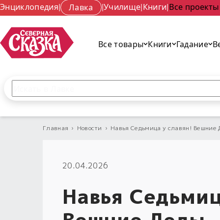
Энциклопедия
|
Лавка
|
Училище
|
Книги
|
Все проекты
Все товары
Книги
Гадание
В
Поиск по сайту
Введите текст и нажмите кнопку «Найти», чтобы 
Главная
›
Новости
›
Навья Седьмица у славян! Вешние
20.04.2026
Навья Седьмиц
Вешние Деды