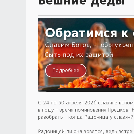
Обратимся к 
Славим Богов, чтобы укреп
быть под их защитой
Подробнее
С 24 по 30 апреля 2026 славяне вспо
в году – время поминовения Предков. 
разобрать – когда Радоница у славян?
Радоницей ли она зовется, ведь встре