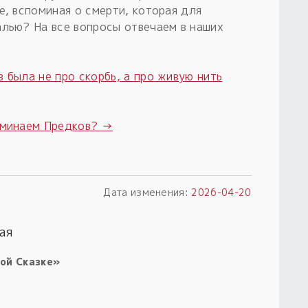
е, вспоминая о смерти, которая для
алью? На все вопросы отвечаем в наших
 была не про скорбь, а про живую нить
оминаем Предков? →
Дата изменения:
2026-04-20
ая
ой Сказке»