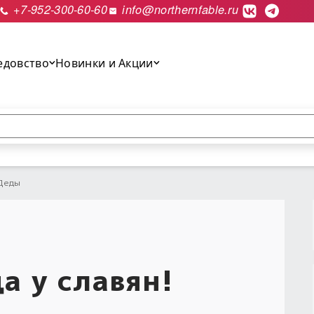
+7-952-300-60-60
info@northernfable.ru
едовство
Новинки и Акции
выполнить поиск.
 Деды
а у славян!