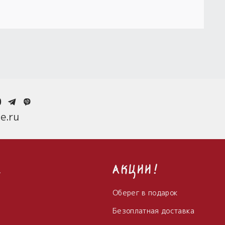
0
e.ru
с
Акции!
Оберег в подарок
Безоплатная доставка