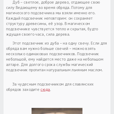
Обереги для дома и машины
Об авторе и издательстве
Предметы
Дуб – светлое, доброе дерево, отдающее свою
Гадание он-лайн
силу Ведающему во время обряда. Потому для
Обрядовые предметы
магического подсвечника мы взяли именно его.
Наборы для книг
Магические наборы
Расходные материалы
Каждый подсвечник неповторим: он сохраняет
Приложение для гадания
структуру древесины, её узор. В магическом
Электронные книги
Для алтаря
Готовые заговоры и обряды
подсвечнике чувствуется тепло и скрытая, будто
30 вариантов раскладов по системе Рез Рода:
ждущая своего часа, сила дерева.
Сундучок
Новые книги
Расходные материалы
Этот подсвечник из дуба – на одну свечу. Если для
в лавке!
обряда вам нужно больше свечей – можно взять
С чего начать?
несколько одинаковых подсвечников. Подсвечник
небольшой, ему найдется место даже на небольшом
алтаре. Для долгого срока службы магический
«Резы Рода. Нежиты» и «Резы
подсвечник пропитан натуральным льняным маслом.
Рода.Духи-Хозяева» с колодами
толковники со значениями, раскладами,
толкованиями колод
За чудесным подсвечником для славянских
обрядов заходите
сюда
.
Узнать