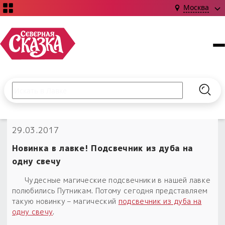
Москва
Поиск по сайту
Введите текст и нажмите кнопку «Найти», чтобы выполни
Найт
НОВИНКИ!
29.03.2017
Сказки
Книги
С чего начать?
Новинка в лавке! Подсвечник из дуба на
Издания о Славянской культуре и ведовстве
Гадание
Новинки ›
одну свечу
Материалы
Коллекции
Магия
Готовые заговоры
Чудесные магические подсвечники в нашей лавке
Наборы для курсов и книг
полюбились Путникам. Потому сегодня представляем
Для алтаря
такую новинку – магический
подсвечник из дуба на
Библиография
Для чего:
Обереги славян нательные
одну свечу
.
Расходные материалы