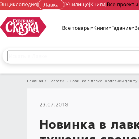
Энциклопедия
|
Лавка
|
Училище
|
Книги
|
Все проекты
Все товары
Книги
Гадание
В
Поиск по сайту
Введите текст и нажмите кнопку «Найти», чтобы 
Главная
›
Новости
›
Новинка в лавке! Колпачки для ту
23.07.2018
Новинка в лав
тушения свече