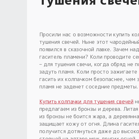
Просили нас о возможности купить ко
тушения свечей. Ныне этот чародейны
появился в сказочной лавке. Зачем на
гаситель пламени? Коли проводите с
– для тушения свечи, когда обряд не 
задуть пламя. Коли просто зажигаете 
гасить их колпачком безопаснее, чем 
пламя не заденет соседние предметы.
Купить колпачки для тушения свечей
н
предлагаем из бронзы и дерева. Литая
из бронзы не боится жара, а деревянна
защищает кожу от огня. Длина гасител
получится дотянуться даже до высоко
стоящей на алтаре меж других огней.