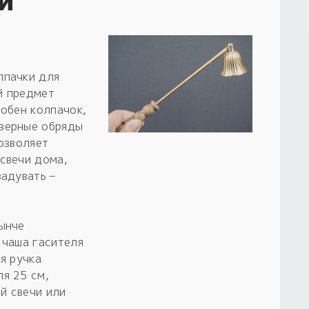
лпачки для
й предмет
добен колпачок,
еверные обряды
позволяет
свечи дома,
задувать –
ынче
 чаша гасителя
я ручка
я 25 см,
й свечи или