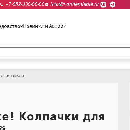
+7-952-300-60-60
info@northernfable.ru
едовство
Новинки и Акции
выполнить поиск.
шения свечей
ке! Колпачки для
й