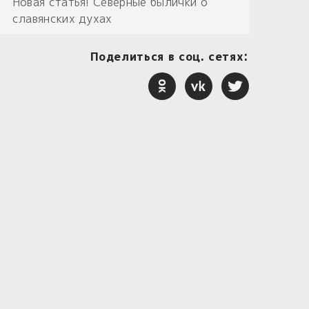
Новая статья! Северные былички о
славянских духах
Поделиться в соц. сетях: