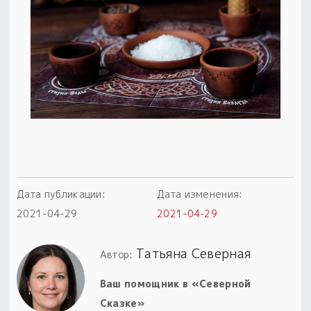
Пыльный сундучок
большое обновление
Товары со скидкой
Новинки
Товары недели
Безоплатная доставка
на заказ от 4 тыс. руб. со скидкой
Дата публикации:
Дата изменения:
Оберег в подарок
2021-04-29
2021-04-29
к заказу от 3 тыс. руб.
Татьяна Северная
Автор:
Ваш помощник в «Северной
Сказке»