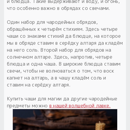
Обереги для дома и машины
и блюдца. Такие выдерживают и воду, и огонь,
Об авторе и издательстве
Предметы
что особенно важно в обрядах со свечами.
Гадание он-лайн
Обрядовые предметы
Наборы для книг
Магические наборы
Расходные материалы
Один набор для чародейных обрядов,
Приложение для гадания
обращённых к четырём стихиям. Здесь четыре
Электронные книги
Для алтаря
Готовые заговоры и обряды
30 вариантов раскладов по системе Рез Рода:
чаши со знаками стихий да блюдце, на которое
Сундучок
Новые книги
мы в обряде ставим в серёдку алтаря да кладём
Расходные материалы
на него соль. Второй набор для обрядов на
в лавке!
солнечном алтаре. Здесь, напротив, четыре
С чего начать?
блюдца и одна чаша. В широкие блюдца ставим
свечи, чтобы не волноваться о том, что воск
«Резы Рода. Нежиты» и «Резы
капнет на алтарь, а в чашу кладём соль и
Рода.Духи-Хозяева» с колодами
ставим на серёдку алтаря.
толковники со значениями, раскладами,
толкованиями колод
Купить чаши для магии да другие чародейные
предметы можно
в нашей волшебной лавке.
Узнать