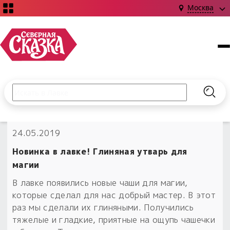
Москва
Поиск по сайту
Введите текст и нажмите кнопку «Найти», чтобы выполни
Найт
НОВИНКИ!
24.05.2019
Сказки
Книги
С чего начать?
Новинка в лавке! Глиняная утварь для
Издания о Славянской культуре и ведовстве
Гадание
Новинки ›
магии
Материалы
Коллекции
В лавке появились новые чаши для магии,
Магия
Готовые заговоры
Наборы для курсов и книг
которые сделал для нас добрый мастер. В этот
Для алтаря
раз мы сделали их глиняными. Получились
Библиография
Для чего:
Обереги славян нательные
тяжелые и гладкие, приятные на ощупь чашечки
Расходные материалы