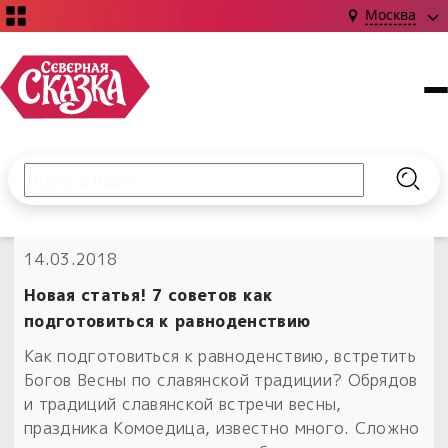
Москва
Поиск по сайту
Введите текст и нажмите кнопку «Найти», чтобы выполни
Найт
НОВИНКИ!
14.03.2018
Сказки
Книги
С чего начать?
Новая статья! 7 советов как
Издания о Славянской культуре и ведовстве
Гадание
Новинки ›
подготовиться к равноденствию
Материалы
Коллекции
Как подготовиться к равноденствию, встретить
Магия
Готовые заговоры
Наборы для курсов и книг
Богов Весны по славянской традиции? Обрядов
Для алтаря
и традиций славянской встречи весны,
Библиография
Для чего:
Обереги славян нательные
праздника Комоедица, известно много. Сложно
Расходные материалы