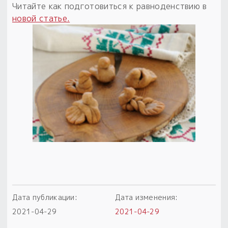
Читайте как подготовиться к равноденствию в
Пыльный сундучок
новой статье.
большое обновление
Товары со скидкой
Новинки
Товары недели
Безоплатная доставка
на заказ от 4 тыс. руб. со скидкой
Оберег в подарок
к заказу от 3 тыс. руб.
Дата публикации:
Дата изменения:
2021-04-29
2021-04-29