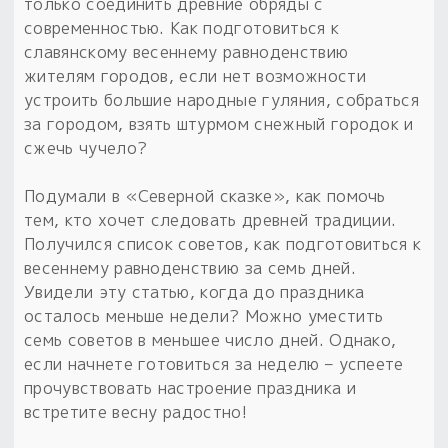
Обереги для дома и машины
только соединить древние обряды с
Об авторе и издательстве
Предметы
современностью. Как подготовиться к
Гадание он-лайн
Обрядовые предметы
славянскому весеннему равноденствию
Наборы для книг
Магические наборы
Расходные материалы
жителям городов, если нет возможности
Приложение для гадания
устроить большие народные гуляния, собраться
Электронные книги
Для алтаря
Готовые заговоры и обряды
30 вариантов раскладов по системе Рез Рода:
за городом, взять штурмом снежный городок и
Сундучок
Новые книги
сжечь чучело?
Расходные материалы
в лавке!
Подумали в «Северной сказке», как помочь
С чего начать?
тем, кто хочет следовать древней традиции.
Получился список советов, как подготовиться к
«Резы Рода. Нежиты» и «Резы
весеннему равноденствию за семь дней.
Рода.Духи-Хозяева» с колодами
Увидели эту статью, когда до праздника
толковники со значениями, раскладами,
осталось меньше недели? Можно уместить
толкованиями колод
семь советов в меньшее число дней. Однако,
если начнете готовиться за неделю – успеете
Узнать
прочувствовать настроение праздника и
встретите весну радостно!