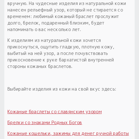
Обереги для дома и машины
Об авторе и издательстве
Предметы
вручную. На чудесные изделия из натуральной кожи
Гадание он-лайн
нанесен рельефный узор, который не стирается со
Обрядовые предметы
Наборы для книг
Магические наборы
временем: любимый кожаный браслет прослужит
Расходные материалы
долго, брелок, подаренный близким, будет
Приложение для гадания
напоминать о вас несколько лет.
Электронные книги
Для алтаря
Готовые заговоры и обряды
30 вариантов раскладов по системе Рез Рода:
К изделиям из натуральной кожи хочется
Сундучок
Новые книги
Расходные материалы
прикоснуться, ощутить гладкую, плотную кожу,
выбитый на ней узор, а после почувствовать
в лавке!
прикосновение к руке бархатистой внутренней
С чего начать?
стороны кожаных браслетов.
«Резы Рода. Нежиты» и «Резы
Рода.Духи-Хозяева» с колодами
Выбирайте изделия из кожи на свой вкус здесь:
толковники со значениями, раскладами,
толкованиями колод
Кожаные браслеты со славянским узором
Узнать
Брелки со знаками Родных Богов
Кожаные кошельки, зажимы для денег ручной работы