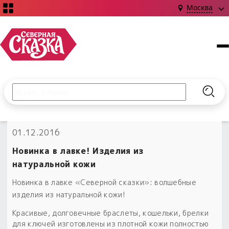
Москва
Поиск по сайту
Введите текст и нажмите кнопку «Найти», чтобы выполни
Найт
НОВИНКИ!
01.12.2016
Сказки
Книги
С чего начать?
Новинка в лавке! Изделия из
Издания о Славянской культуре и ведовстве
Гадание
Новинки ›
натуральной кожи
Материалы
Коллекции
Магия
Готовые заговоры
Новинка в лавке «Северной сказки»: волшебные
Наборы для курсов и книг
Для алтаря
изделия из натуральной кожи!
Библиография
Для чего:
Обереги славян нательные
Красивые, долговечные браслеты, кошельки, брелки
Расходные материалы
для ключей изготовлены из плотной кожи полностью