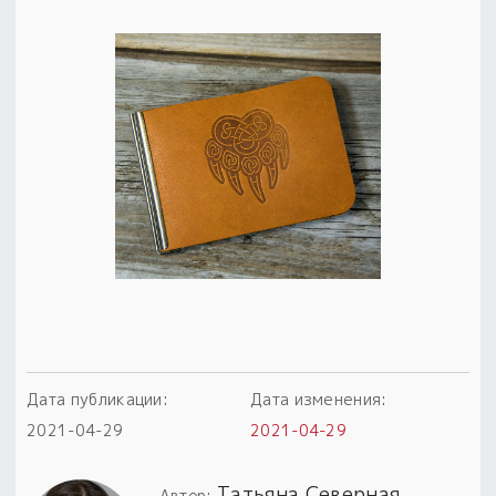
Пыльный сундучок
большое обновление
Товары со скидкой
Новинки
Товары недели
Безоплатная доставка
на заказ от 4 тыс. руб. со скидкой
Оберег в подарок
к заказу от 3 тыс. руб.
Дата публикации:
Дата изменения:
2021-04-29
2021-04-29
Татьяна Северная
Автор: