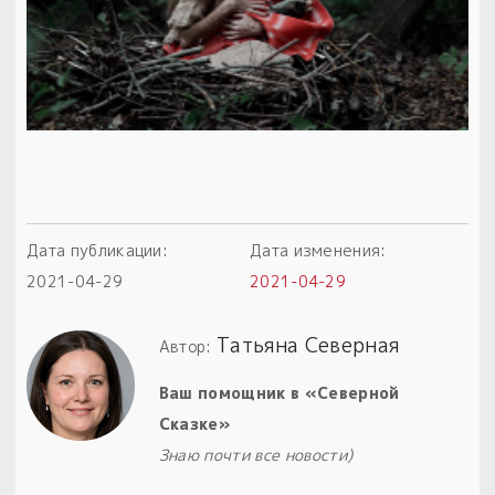
Пыльный сундучок
большое обновление
Товары со скидкой
Новинки
Товары недели
Безоплатная доставка
Дата публикации:
Дата изменения:
на заказ от 4 тыс. руб. со скидкой
2021-04-29
2021-04-29
Оберег в подарок
Татьяна Северная
Автор:
к заказу от 3 тыс. руб.
Ваш помощник в «Северной
Сказке»
Знаю почти все новости)