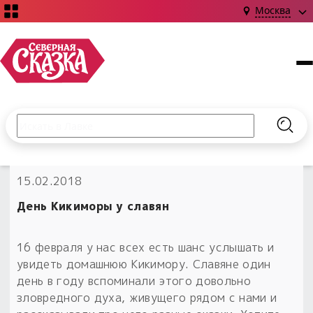
Москва
Поиск по сайту
Введите текст и нажмите кнопку «Найти», чтобы выполни
Найт
НОВИНКИ!
15.02.2018
Сказки
Книги
С чего начать?
День Кикиморы у славян
Издания о Славянской культуре и ведовстве
Гадание
Новинки ›
Материалы
Коллекции
16 февраля у нас всех есть шанс услышать и
Магия
Готовые заговоры
Наборы для курсов и книг
увидеть домашнюю Кикимору. Славяне один
Для алтаря
день в году вспоминали этого довольно
Библиография
Для чего:
Обереги славян нательные
зловредного духа, живущего рядом с нами и
Расходные материалы