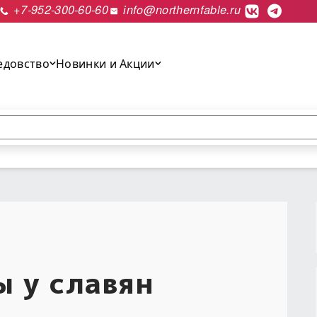
+7-952-300-60-60
info@northernfable.ru
едовство
Новинки и Акции
выполнить поиск.
 у славян