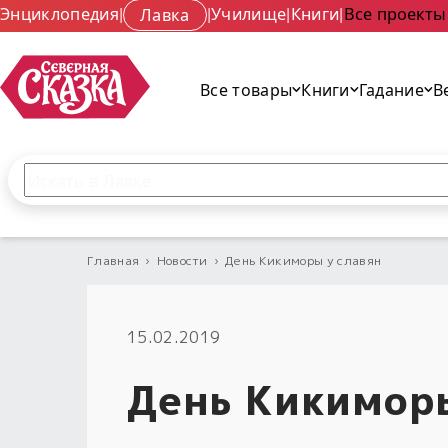
Энциклопедия
|
Лавка
|
Училище
|
Книги
|
Все проекты
Все товары
Книги
Гадание
В
Поиск по сайту
Введите текст и нажмите кнопку «Найти», чтобы 
Главная
›
Новости
›
День Кикиморы у славян
15.02.2019
День Кикиморы