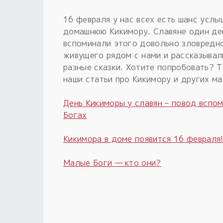
16 февраля у нас всех есть шанс услы
домашнюю Кикимору. Славяне один де
вспоминали этого довольно зловредно
живущего рядом с нами и рассказывал
разные сказки. Хотите попробовать? 
наши статьи про Кикимору и других ма
День Кикиморы у славян – повод вспо
Богах
Кикимора в доме появится 16 февраля
Малые Боги — кто они?