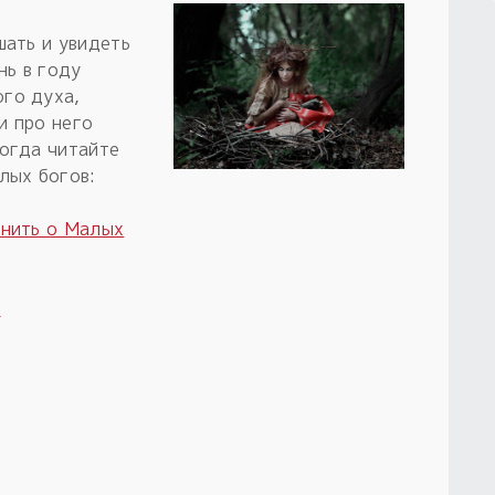
шать и увидеть
нь в году
го духа,
и про него
Тогда читайте
лых богов:
мнить о Малых
!