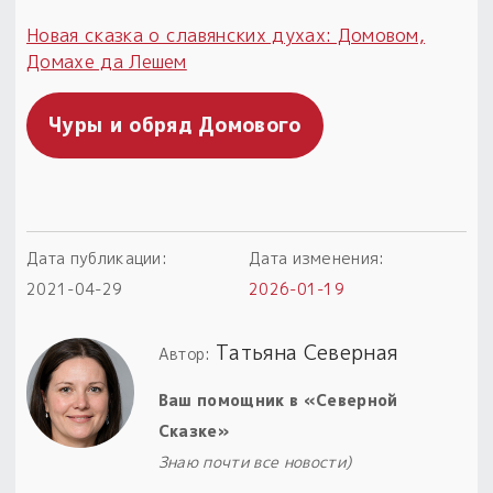
Новая сказка о славянских духах: Домовом,
Пыльный сундучок
Домахе да Лешем
большое обновление
Товары со скидкой
Чуры и обряд Домового
Новинки
Товары недели
Безоплатная доставка
Дата публикации:
Дата изменения:
на заказ от 4 тыс. руб. со скидкой
2021-04-29
2026-01-19
Оберег в подарок
Татьяна Северная
Автор:
к заказу от 3 тыс. руб.
Ваш помощник в «Северной
Сказке»
Знаю почти все новости)