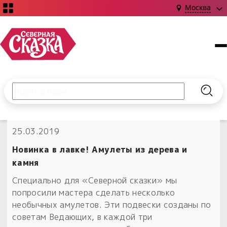
Москва
Поиск по сайту
Введите текст и нажмите кнопку «Найти», чтобы выполни
Найт
НОВИНКИ!
25.03.2019
Сказки
Книги
С чего начать?
Новинка в лавке! Амулеты из дерева и
Издания о Славянской культуре и ведовстве
Гадание
Новинки ›
камня
Материалы
Коллекции
Специально для «Северной сказки» мы
Магия
Готовые заговоры
Наборы для курсов и книг
попросили мастера сделать несколько
Для алтаря
необычных амулетов. Эти подвески созданы по
Библиография
Для чего:
Обереги славян нательные
советам Ведающих, в каждой три
Расходные материалы