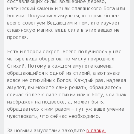
Обереги для дома и машины
составляющих силы: волшебное дерево,
Об авторе и издательстве
Предметы
магический камень и знак славянского Бога или
Гадание он-лайн
Обрядовые предметы
Богини. Получились амулеты, которые более
Наборы для книг
Магические наборы
Расходные материалы
всего советуем Ведающим и тем, кто изучает
Приложение для гадания
славянскую магию, ведь сила в этих вещах не
Электронные книги
Для алтаря
Готовые заговоры и обряды
30 вариантов раскладов по системе Рез Рода:
простая.
Сундучок
Новые книги
Расходные материалы
Есть и второй секрет. Всего получилось у нас
в лавке!
четыре вида оберегов, по числу природных
С чего начать?
Стихий. Потому в каждом амулете камень,
обращающийся к одной из стихий, а вот знаки
«Резы Рода. Нежиты» и «Резы
вовсе не стихийных Богов. Каждый раз, надевая
Рода.Духи-Хозяева» с колодами
амулет, вы можете сами решать, обращаетесь
толковники со значениями, раскладами,
сейчас более к силе стихии или к Богу, чей знак
толкованиями колод
изображен на подвеске, а, может быть,
обращаетесь к ним разом – тут уж ваше умение
Узнать
чувствовать, что сейчас необходимо.
За новыми амулетами заходите
в лавку.