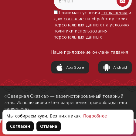
Принимаю условия
соглашения
и
даю
согласие
на обработку своих
персональных данных
на условиях
политики использования
персональных данных
Наше приложение он-лайн гадания:
App Store
Android
«Северная Сказка» — зарегистрированный товарный
знак. Использование без разрешения правообладателя
запрещено.
Мы собираем куки. Без них никак.
Подробнее
Согласен
Отмена
Корзина
Войти
Написать нам