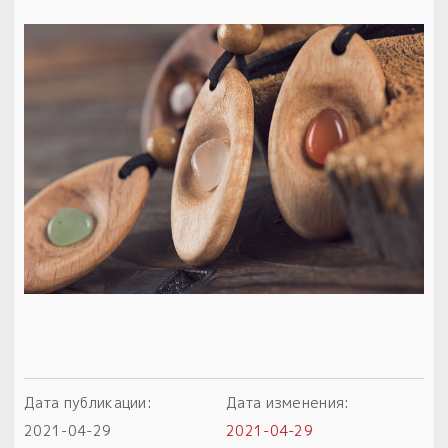
Пыльный сундучок
большое обновление
Товары со скидкой
Новинки
Товары недели
Безоплатная доставка
на заказ от 4 тыс. руб. со скидкой
Оберег в подарок
к заказу от 3 тыс. руб.
Дата публикации:
Дата изменения:
2021-04-29
2021-04-29