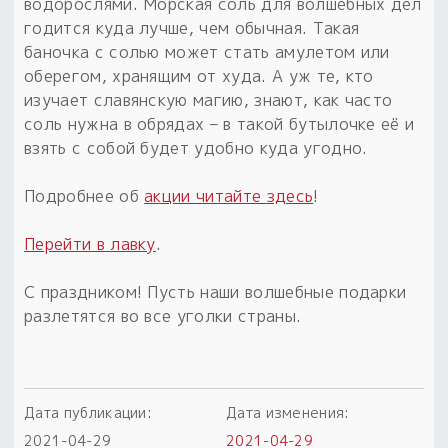
Обереги для дома и машины
водорослями. Морская соль для волшебных дел
Об авторе и издательстве
Предметы
годится куда лучше, чем обычная. Такая
Гадание он-лайн
Обрядовые предметы
баночка с солью может стать амулетом или
Наборы для книг
Магические наборы
Расходные материалы
оберегом, хранящим от худа. А уж те, кто
Приложение для гадания
изучает славянскую магию, знают, как часто
Электронные книги
Для алтаря
Готовые заговоры и обряды
30 вариантов раскладов по системе Рез Рода:
соль нужна в обрядах – в такой бутылочке её и
Сундучок
Новые книги
взять с собой будет удобно куда угодно.
Расходные материалы
в лавке!
Подробнее об
акции читайте здесь
!
С чего начать?
Перейти в лавку
.
«Резы Рода. Нежиты» и «Резы
Рода.Духи-Хозяева» с колодами
С праздником! Пусть наши волшебные подарки
толковники со значениями, раскладами,
разлетятся во все уголки страны.
толкованиями колод
Узнать
Дата публикации:
Дата изменения:
2021-04-29
2021-04-29