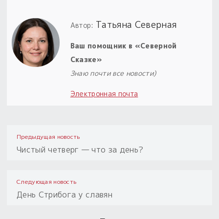
Пыльный сундучок
Татьяна Северная
Автор:
большое обновление
Товары со скидкой
Ваш помощник в «Северной
Сказке»
Новинки
Знаю почти все новости)
Товары недели
Электронная почта
Безоплатная доставка
на заказ от 4 тыс. руб. со скидкой
Предыдущая новость
Оберег в подарок
Чистый четверг — что за день?
к заказу от 3 тыс. руб.
Следующая новость
День Стрибога у славян