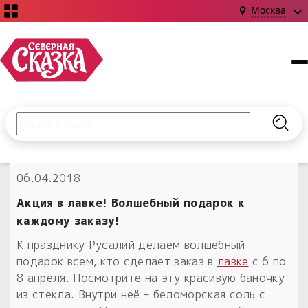
Москва
Поиск по сайту
Введите текст и нажмите кнопку «Найти», чтобы выполни
Найт
НОВИНКИ!
06.04.2018
Сказки
Книги
С чего начать?
Акция в лавке! Волшебный подарок к
Издания о Славянской культуре и ведовстве
Гадание
Новинки ›
каждому заказу!
Материалы
Коллекции
К празднику Русалий делаем волшебный
Магия
Готовые заговоры
Наборы для курсов и книг
подарок всем, кто сделает заказ в
лавке
с 6 по
Для алтаря
8 апреля. Посмотрите на эту красивую баночку
Библиография
Для чего:
Обереги славян нательные
из стекла. Внутри неё – беломорская соль с
Расходные материалы