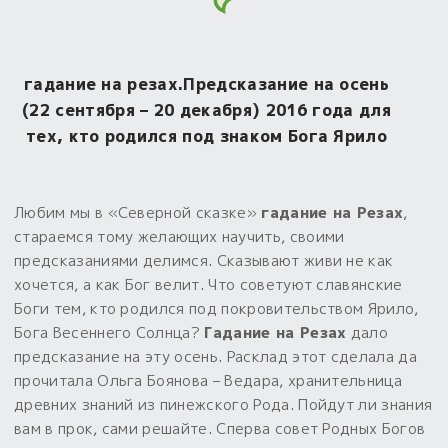
Обереги для дома и машины
Об авторе и издательстве
Предметы
Гадание он-лайн
Обрядовые предметы
Наборы для книг
Магические наборы
Расходные материалы
Приложение для гадания
гадание на резах.Предсказание на осень
Электронные книги
Для алтаря
Готовые заговоры и обряды
(22 сентября – 20 декабря) 2016 года для
30 вариантов раскладов по системе Рез Рода:
тех, кто родился под знаком Бога Ярило
Сундучок
Новые книги
Расходные материалы
в лавке!
С чего начать?
Любим мы в «Северной сказке»
гадание на Резах
,
стараемся тому желающих научить, своими
«Резы Рода. Нежиты» и «Резы
предсказаниями делимся. Сказывают живи не как
Рода.Духи-Хозяева» с колодами
хочется, а как Бог велит. Что советуют славянские
толковники со значениями, раскладами,
Боги тем, кто родился под покровительством Ярило,
толкованиями колод
Бога Весеннего Солнца?
Гадание на Резах
дало
предсказание на эту осень. Расклад этот сделала да
Узнать
прочитала Ольга Боянова – Ведара, хранительница
древних знаний из пинежского Рода. Пойдут ли знания
вам в прок, сами решайте. Сперва совет Родных Богов