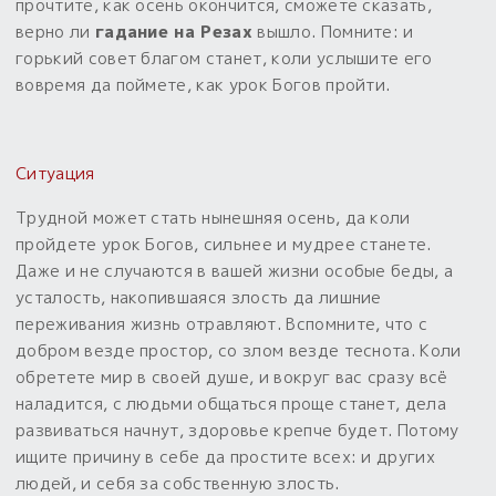
прочтите, как осень окончится, сможете сказать,
верно ли
гадание на Резах
вышло. Помните: и
Пыльный сундучок
горький совет благом станет, коли услышите его
большое обновление
вовремя да поймете, как урок Богов пройти.
Товары со скидкой
Новинки
Ситуация
Товары недели
Трудной может стать нынешняя осень, да коли
пройдете урок Богов, сильнее и мудрее станете.
Безоплатная доставка
Даже и не случаются в вашей жизни особые беды, а
на заказ от 4 тыс. руб. со скидкой
усталость, накопившаяся злость да лишние
переживания жизнь отравляют. Вспомните, что с
Оберег в подарок
добром везде простор, со злом везде теснота. Коли
к заказу от 3 тыс. руб.
обретете мир в своей душе, и вокруг вас сразу всё
наладится, с людьми общаться проще станет, дела
развиваться начнут, здоровье крепче будет. Потому
ищите причину в себе да простите всех: и других
людей, и себя за собственную злость.