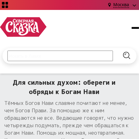
Москва
Поиск по сайту
Введите текст и нажмите кнопку «Найти», чтобы выполни
Найт
НОВИНКИ!
Сказки
Для сильных духом: обереги и
Книги
С чего начать?
обряды к Богам Нави
Издания о Славянской культуре и ведовстве
Гадание
Новинки ›
Тёмных Богов Нави славяне почитают не менее,
Материалы
Коллекции
чем Богов Прави. За помощью же к ним
Магия
Готовые заговоры
Наборы для курсов и книг
обращаются не все. Ведающие говорят, что нужно
Для алтаря
четырежды подумать, прежде чем обращаться к
Библиография
Для чего:
Обереги славян нательные
Богам Нави. Помощь их мощная, неотвратимая.
Расходные материалы