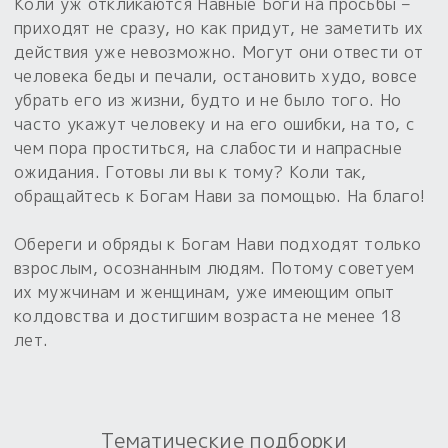
Обереги для дома и машины
Коли уж откликаются Навные Боги на просьбы –
Об авторе и издательстве
Предметы
приходят не сразу, но как придут, не заметить их
Гадание он-лайн
Обрядовые предметы
действия уже невозможно. Могут они отвести от
Наборы для книг
Магические наборы
Расходные материалы
человека беды и печали, остановить худо, вовсе
Приложение для гадания
убрать его из жизни, будто и не было того. Но
Электронные книги
Для алтаря
Готовые заговоры и обряды
30 вариантов раскладов по системе Рез Рода:
часто укажут человеку и на его ошибки, на то, с
Сундучок
Новые книги
чем пора проститься, на слабости и напрасные
Расходные материалы
ожидания. Готовы ли вы к тому? Коли так,
в лавке!
обращайтесь к Богам Нави за помощью. На благо!
С чего начать?
Обереги и обряды к Богам Нави подходят только
«Резы Рода. Нежиты» и «Резы
взрослым, осознанным людям. Потому советуем
Рода.Духи-Хозяева» с колодами
их мужчинам и женщинам, уже имеющим опыт
толковники со значениями, раскладами,
колдовства и достигшим возраста не менее 18
толкованиями колод
лет.
Узнать
Тематические подборки