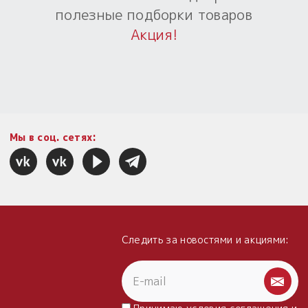
полезные подборки товаров
Пыльный сундучок
Акция!
большое обновление
Товары со скидкой
Новинки
Товары недели
Мы в соц. сетях:
Безоплатная доставка
на заказ от 4 тыс. руб. со скидкой
Оберег в подарок
к заказу от 3 тыс. руб.
Следить за новостями и акциями: