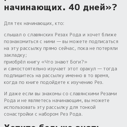
начинающих. 40 дней»?
Пыльный сундучок
большое обновление
Для тех начинающих, кто:
Товары со скидкой
слышал о славянских Резах Рода и хочет ближе
Новинки
познакомиться с ними — вы можете подписаться
на эту рассылку прямо сейчас, пока не потеряли
Товары недели
закладку;
приобрёл книгу «Что знают Боги?»
Безоплатная доставка
и самостоятельно изучает этот оракул — тогда
на заказ от 4 тыс. руб. со скидкой
подпишитесь на рассылку именно в то время,
когда по книге подойдете к изучению Рез.
Оберег в подарок
к заказу от 3 тыс. руб.
И даже если вы знакомы со славянскими Резами
Рода и не являетесь начинающим, вы можете
использовать эту рассылку для тонкой
сонастройки с набором Рез Рода.