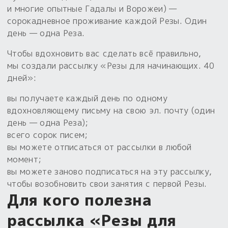
Обереги для дома и машины
Об авторе и издательстве
Предметы
и многие опытные Гадалы и Ворожеи) —
Гадание он-лайн
Обрядовые предметы
сорокадневное проживание каждой Резы. Один
Наборы для книг
Магические наборы
день — одна Реза.
Расходные материалы
Приложение для гадания
Электронные книги
Для алтаря
Чтобы вдохновить вас сделать всё правильно,
Готовые заговоры и обряды
30 вариантов раскладов по системе Рез Рода:
мы создали рассылку «Резы для начинающих. 40
Сундучок
Новые книги
Расходные материалы
дней»:
в лавке!
вы получаете каждый день по одному
С чего начать?
вдохновляющему письму на свою эл. почту (один
день — одна Реза);
«Резы Рода. Нежиты» и «Резы
всего сорок писем;
Рода.Духи-Хозяева» с колодами
вы можете отписаться от рассылки в любой
толковники со значениями, раскладами,
момент;
толкованиями колод
вы можете заново подписаться на эту рассылку,
чтобы возобновить свои занятия с первой Резы.
Узнать
Для кого полезна
рассылка «Резы для