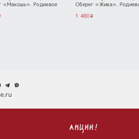
г «Макошь». Родиевое
Оберег «Жива». Родиев
тие.
покрытие.
1 480
i
i
0
e.ru
с
Акции!