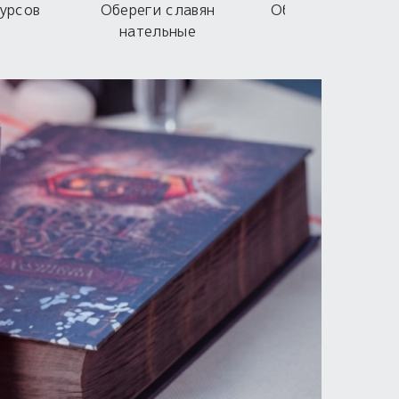
урсов
Обереги славян
Обереги для дом
нательные
машины