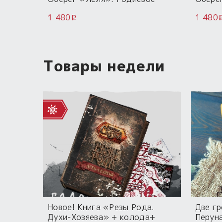
покрытие.
покры
1 480
1 480
i
Товары недели
Новое! Книга «Резы Рода.
Две г
Духи-Хозяева» + колода+
Перун