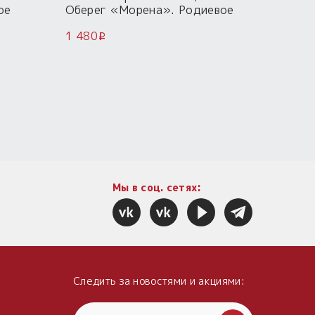
ое
Оберег «Морена». Родиевое
Подлун
покрытие.
оберег
1 480
5 300
Скидк
i
i
Мы в соц. сетях:
Следить за новостями и акциями: