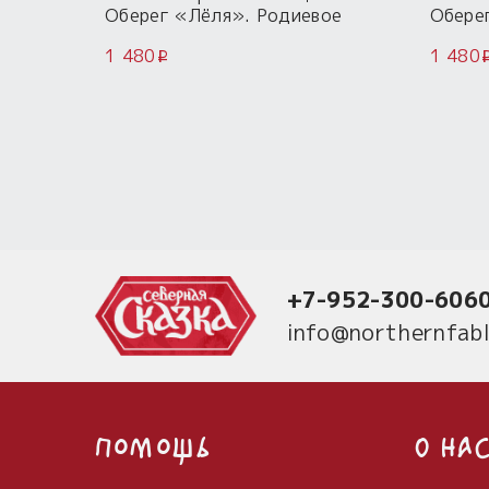
Оберег «Лёля». Родиевое
Обере
покрытие.
покры
1 480
1 480
i
+7-952-300-606
info@northernfabl
Помощь
О на