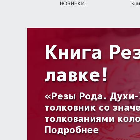
НОВИНКИ!
Кни
Книга Рез
Обереги 
Встреча 
лавке!
Макошь
Кумиры, обереги, 
с символами Бога 
«Резы Рода. Духи-
Выбирайте себе на
Символы, обряды и
толковник со знач
Выберите свой!
толкованиями кол
Подробнее