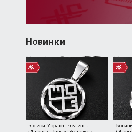
Новинки
Богини-Управительницы.
Богин
Оберег «Лёля». Родиевое
Обере