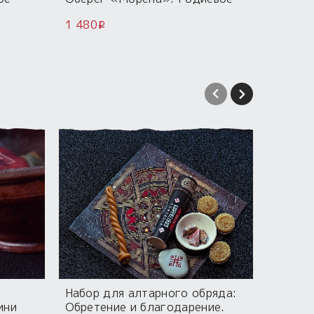
покрытие.
оберег
1 480
5 300
Скидк
i
i
Набор для алтарного обряда:
Шунгит
ини
Обретение и благодарение.
Защита