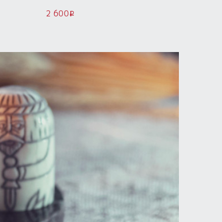
Роду слава!
2 600
950
i
i