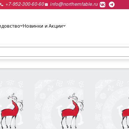
+7-952-300-60-60
info@northernfable.ru
едовство
Новинки и Акции
выполнить поиск.