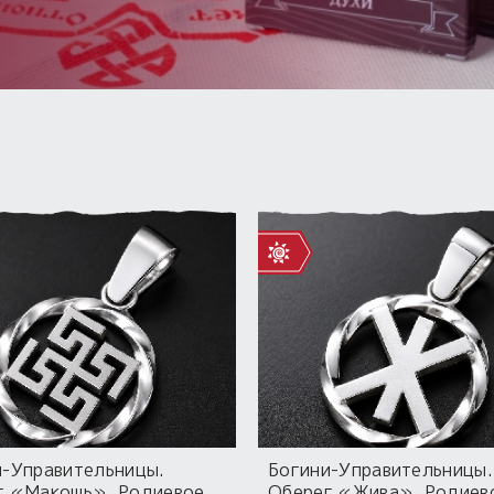
и-Управительницы.
Богини-Управительницы.
г «Макошь». Родиевое
Оберег «Жива». Родиев