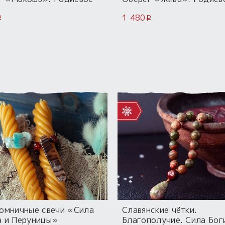
тие.
покрытие.
1 480
i
i
ромничные свечи «Сила
Славянские чётки.
а и Перуницы»
Благополучие. Сила Бог