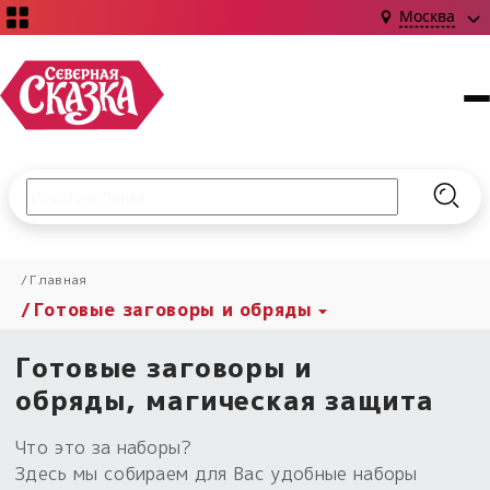
Москва
Поиск по сайту
Введите текст и нажмите кнопку «Найти», чтобы выполни
Найт
НОВИНКИ!
Главная
Сказки
Готовые заговоры и обряды
Книги
С чего начать?
Издания о Славянской культуре и ведовстве
Гадание
Новинки ›
Готовые заговоры и
Материалы
Коллекции
Магия
Готовые заговоры
обряды, магическая защита
Наборы для курсов и книг
Для алтаря
Библиография
Для чего:
Что это за наборы?
Обереги славян нательные
Расходные материалы
Здесь мы собираем для Вас удобные наборы