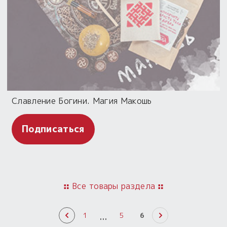
Славление Богини. Магия Макошь
Подписаться
Все товары раздела
...
1
5
6