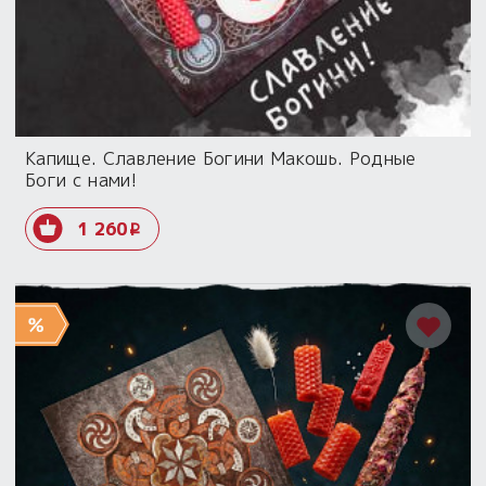
Капище. Славление Богини Макошь. Родные
Боги с нами!
1 260
i