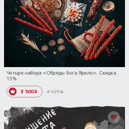
Четыре набора «Обряды Бога Ярило». Скидка
15%
3 500
4 025
i
i