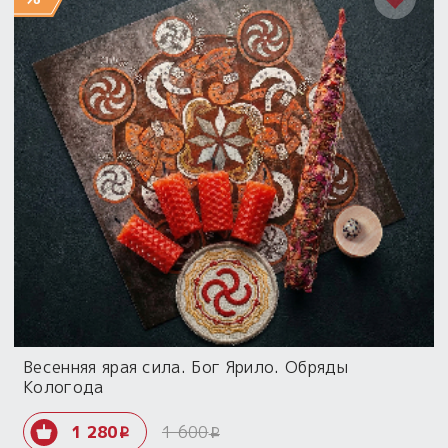
Весенняя ярая сила. Бог Ярило. Обряды
Кологода
1 280
1 600
i
i