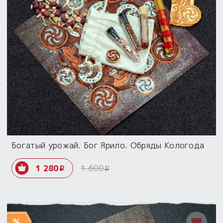
Богатый урожай. Бог Ярило. Обряды Кологода
1 280
1 600
i
i