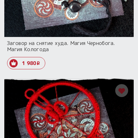
Заговор на снятие худа. Магия Чернобога.
Магия Кологода
1 980
i